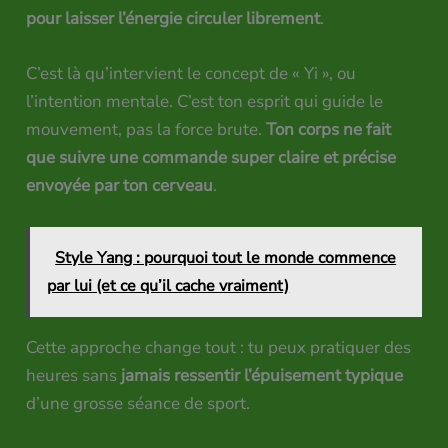
pour laisser l’énergie circuler librement
.
C’est là qu’intervient le concept de « Yi », ou
l’intention mentale. C’est ton esprit qui guide le
mouvement, pas la force brute.
Ton corps ne fait
que suivre une commande super claire et précise
envoyée par ton cerveau
.
Style Yang : pourquoi tout le monde commence
par lui (et ce qu’il cache vraiment)
Cette approche change tout : tu peux pratiquer des
heures sans
jamais ressentir l’épuisement typique
d’une grosse séance de sport.