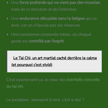
Une
force profonde qui ne vient pas des muscles
,
mais de la structure et de l’intention.
Une
endurance décuplée sans la fatigue
qui va
avec, car on n’épuise pas ses réserves.
Une conscience corporelle totale, où chaque
geste est
contrôlé par l’esprit
.
Le Tai Chi, un art martial caché derrière le calme
(et pourquoi c’est stylé)
C’est exactement ça, le cœur des
bienfaits concrets
du tai chi
.
Le paradoxe : pourquoi si lent, c’est si dur ?