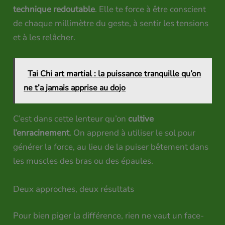
technique redoutable
. Elle te force à être conscient
de chaque millimètre du geste, à sentir les tensions
et à les relâcher.
Tai Chi art martial : la puissance tranquille qu’on
ne t’a jamais apprise au dojo
C’est dans cette lenteur qu’on
cultive
l’enracinement
. On apprend à utiliser le sol pour
générer la force, au lieu de la puiser bêtement dans
les muscles des bras ou des épaules.
Deux approches, deux résultats
Pour bien piger la différence, rien ne vaut un face-